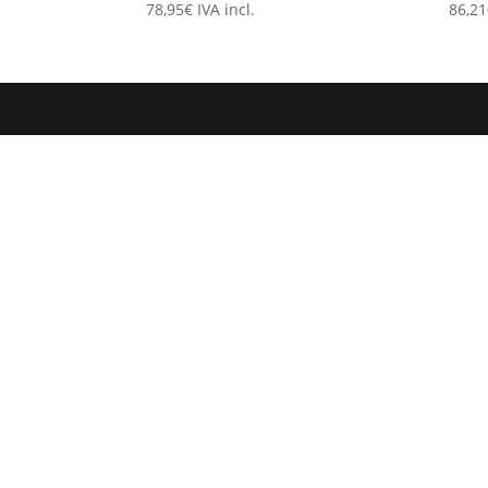
78,95
€
IVA incl.
86,21