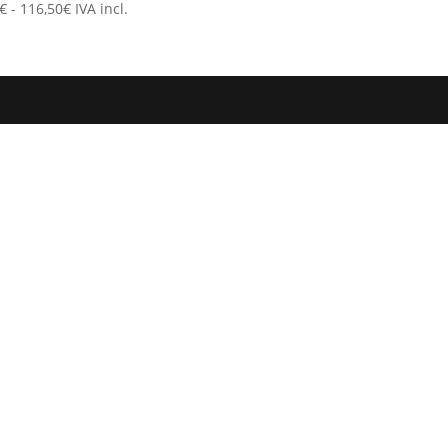
Rango
€
-
116,50
€
IVA incl.
de
precios:
desde
86,21€
hasta
116,50€