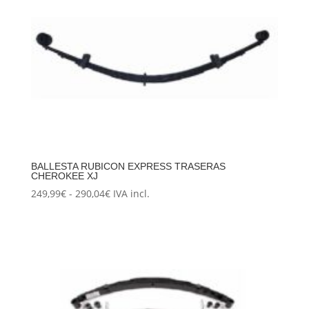
BALLESTA RUBICON EXPRESS TRASERAS
CHEROKEE XJ
Rango
249,99
€
-
290,04
€
IVA incl.
de
precios:
desde
249,99€
hasta
290,04€