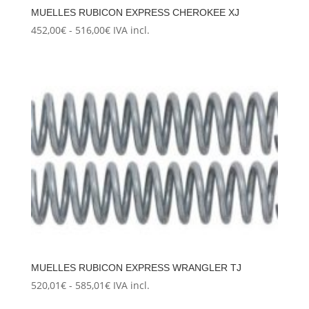
MUELLES RUBICON EXPRESS CHEROKEE XJ
Rango
452,00
€
-
516,00
€
IVA incl.
de
precios:
desde
452,00€
hasta
516,00€
MUELLES RUBICON EXPRESS WRANGLER TJ
Rango
520,01
€
-
585,01
€
IVA incl.
de