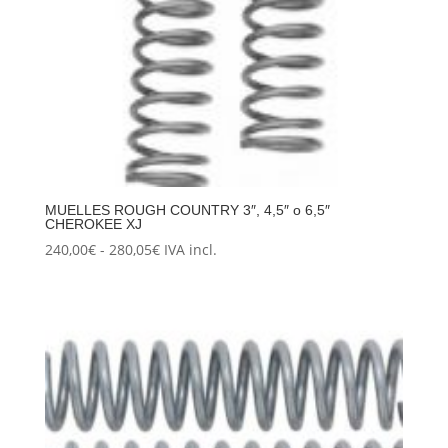
MUELLES ROUGH COUNTRY 3″, 4,5″ o 6,5″
CHEROKEE XJ
Rango
240,00
€
-
280,05
€
IVA incl.
de
precios:
desde
240,00€
hasta
280,05€