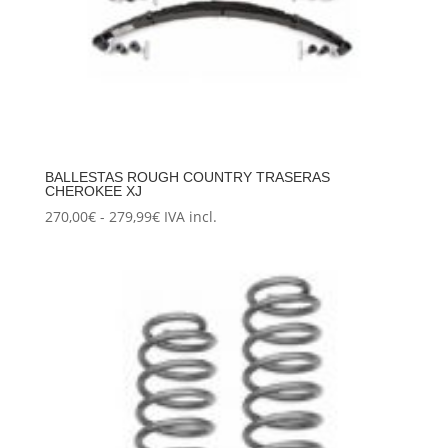
BALLESTAS ROUGH COUNTRY TRASERAS
CHEROKEE XJ
Rango
270,00
€
-
279,99
€
IVA incl.
de
precios:
desde
270,00€
hasta
279,99€