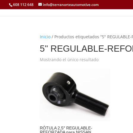
608 112 648
info@terranorteautomotive.com
Inicio
/ Productos etiquetados “5" REGULABLE
5" REGULABLE-REFO
Mostrando el único resultado
RÓTULA 2,5″ REGULABLE-
REFORZADA para NISSAN