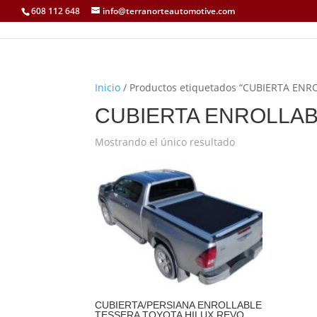
608 112 648
info@terranorteautomotive.com
Inicio
/ Productos etiquetados “CUBIERTA ENRO
CUBIERTA ENROLLABLE
Mostrando el único resultado
CUBIERTA/PERSIANA ENROLLABLE
TESSERA TOYOTA HILUX REVO