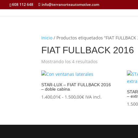
608 112 648
info@terranorteautomotive.com
Inicio
/ Productos etiquetados “FIAT FULLBACK 
FIAT FULLBACK 2016
Mostrando los 4 resultados
STAR-LUX – FIAT FULLBACK 2016
– doble cabina
STAR
Rango
– ext
1.400,01
€
-
1.500,00
€
IVA incl.
de
1.500
precios:
desde
1.400,01€
hasta