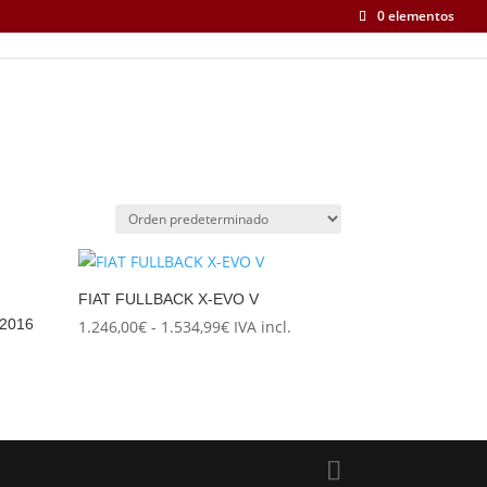
0 elementos
FIAT FULLBACK X-EVO V
2016
Rango
1.246,00
€
-
1.534,99
€
IVA incl.
de
precios:
desde
1.246,00€
hasta
1.534,99€