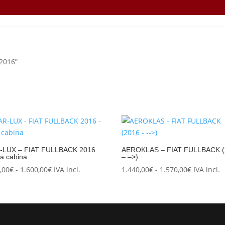
2016”
-LUX – FIAT FULLBACK 2016
AEROKLAS – FIAT FULLBACK (
ra cabina
– –>)
Rango
Rango
,00
€
-
1.600,00
€
IVA incl.
1.440,00
€
-
1.570,00
€
IVA incl.
de
de
precios:
precios:
desde
desde
1.500,00€
1.440,00€