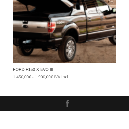
FORD F150 X-EVO III
Rango
1.450,00
€
-
1.900,00
€
IVA incl.
de
precios:
desde
1.450,00€
hasta
1.900,00€