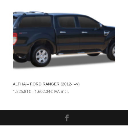
ALPHA – FORD RANGER (2012- –>)
Rango
1.525,81
€
-
1.602,04
€
IVA incl.
de
precios:
desde
1.525,81€
hasta