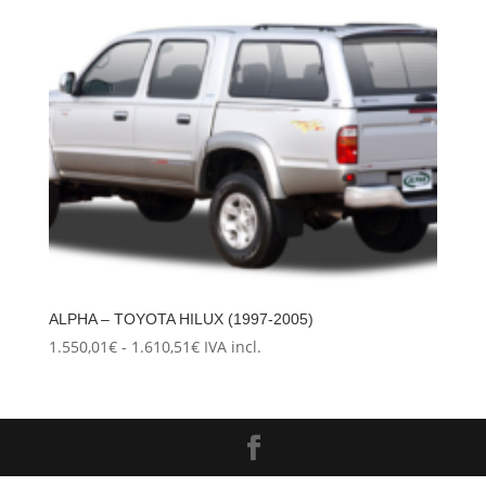
ALPHA – TOYOTA HILUX (1997-2005)
Rango
1.550,01
€
-
1.610,51
€
IVA incl.
de
precios:
desde
1.550,01€
hasta