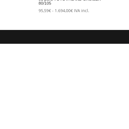
80/105
Rango
95,59
€
-
1.694,00
€
IVA incl.
de
precios:
desde
95,59€
hasta
1.694,00€