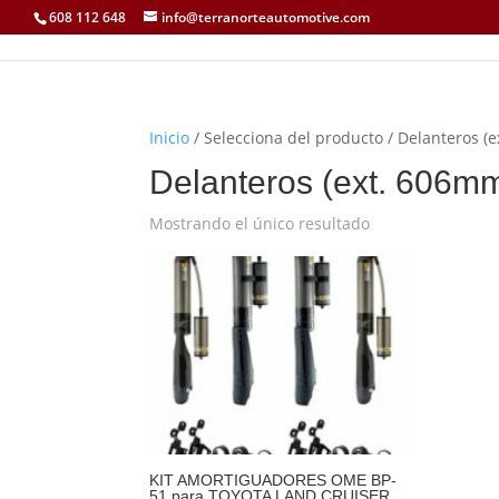
608 112 648
info@terranorteautomotive.com
Inicio
/ Selecciona del producto / Delanteros
Delanteros (ext. 606
Mostrando el único resultado
KIT AMORTIGUADORES OME BP-
51 para TOYOTA LAND CRUISER