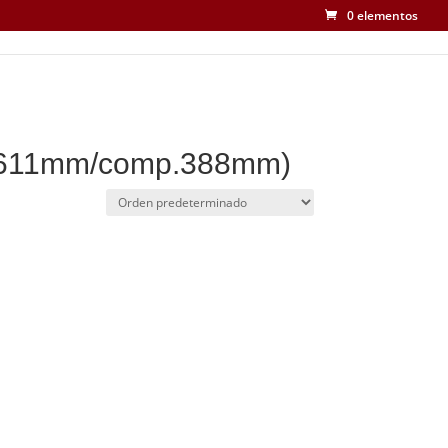
0 elementos
t. 611mm/comp.388mm)