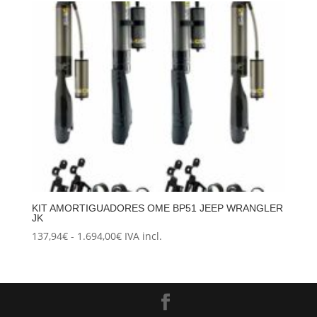
KIT AMORTIGUADORES OME BP51 JEEP WRANGLER
JK
Rango
137,94
€
-
1.694,00
€
IVA incl.
de
precios:
desde
137,94€
hasta