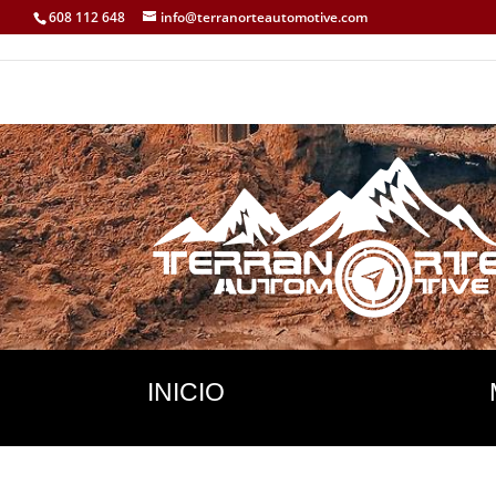
608 112 648
info@terranorteautomotive.com
INICIO