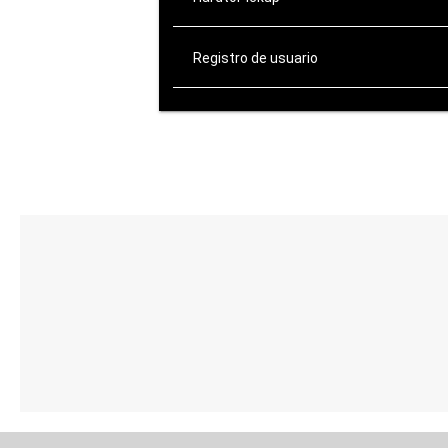
Registro de usuario
ATENCIÓN AL CLIENTE
de Lunes a Viernes:
10:00-14:00 / 16:00-20:00
Sábados: 10:00-14:00