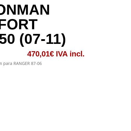
RONMAN
FORT
0 (07-11)
470,01
€
IVA incl.