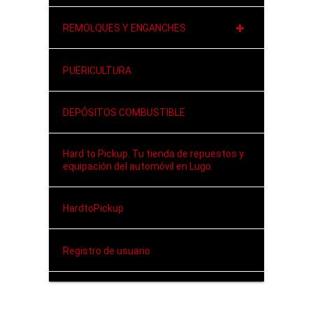
REMOLQUES Y ENGANCHES
PUERICULTURA
DEPÓSITOS COMBUSTIBLE
Hard to Pickup. Tu tienda de repuestos y
equipación del automóvil en Lugo.
HardtoPickup
Registro de usuario