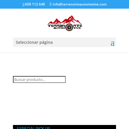
608 112 648
info@terranorteautomotive.com
Seleccionar página
INICIO
MI CUENTA
CARRITO
CONTACTO
ESPECIAL PICK UP