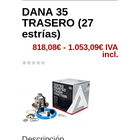
DANA 35
TRASERO (27
estrías)
Rango
818,08
€
-
1.053,09
€
IVA
de
incl.
precios:
desde
818,08€
hasta
1.053,09€
Descripción