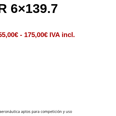
 6×139.7
Rango
55,00
€
-
175,00
€
IVA incl.
de
precios:
desde
155,00€
hasta
175,00€
aeronáutica aptos para competición y uso