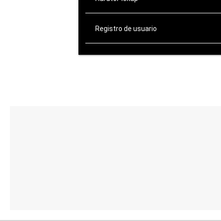
Registro de usuario
ATENCIÓN AL CLIENTE
de Lunes a Viernes:
10:00-14:00 / 16:00-20:00
Sábados: 10:00-14:00