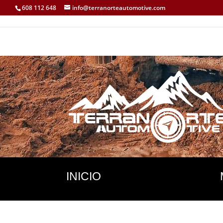
608 112 648
info@terranorteautomotive.com
INICIO