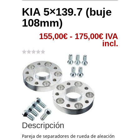
KIA 5×139.7 (buje
108mm)
Rango
155,00
€
-
175,00
€
IVA
de
incl.
precios:
desde
155,00€
hasta
175,00€
Descripción
Pareja de separadores de rueda de aleación