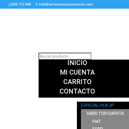
608 112 648
info@terranorteautomotive.com
INICIO
MI CUENTA
CARRITO
CONTACTO
ESPECIAL PICK UP
HARD TOP/CAPOTA
FIAT