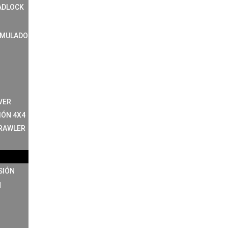
ADLOCK
IMULADO
VER
IÓN 4X4
RAWLER
SIÓN
N