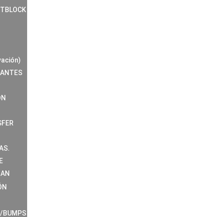
NTBLOCK
vación)
RANTES
ÓN
SFER
AS.
E
MAN
ÓN
S/BUMPS