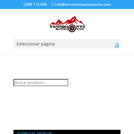
608 112 648
info@terranorteautomotive.com
Seleccionar página
INICIO
MI CUENTA
CARRITO
CONTACTO
ESPECIAL PICK UP