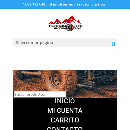
608 112 648
info@terranorteautomotive.com
Seleccionar página
INICIO
MI CUENTA
CARRITO
CONTACTO