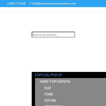
608 112 648
info@terranorteautomotive.com
INICIO
MI CUENTA
CARRITO
CONTACTO
ESPECIAL PICK UP
HARD TOP/CAPOTA
FIAT
FORD
FOTON