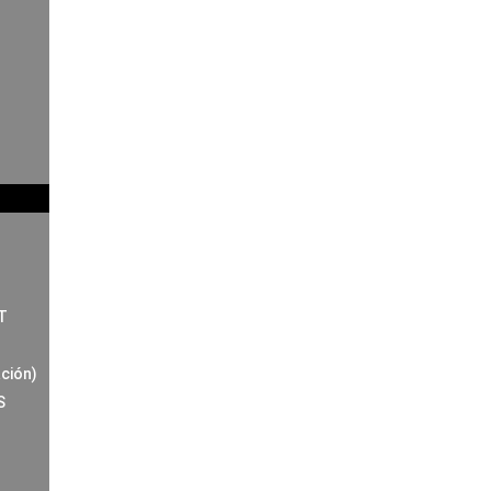
T
ción)
S