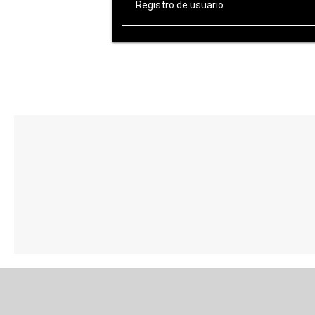
Registro de usuario
ATENCIÓN AL CLIENTE
de Lunes a Viernes:
10:00-14:00 / 16:00-20:00
Sábados: 10:00-14:00