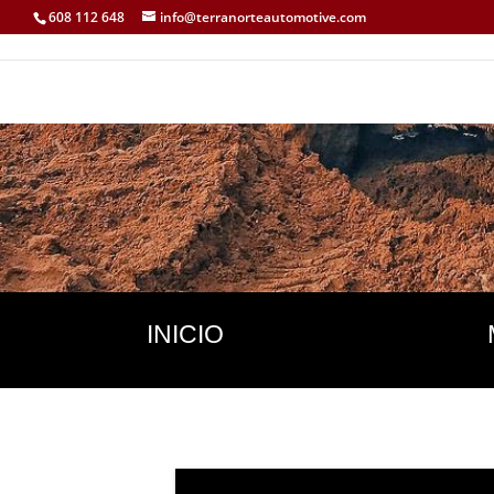
608 112 648
info@terranorteautomotive.com
INICIO