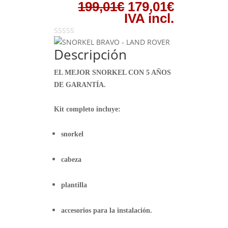
El
El
199,01
€
179,01
€
precio
precio
IVA incl.
original
actual
era:
es:
Descripción
199,01€.
179,01€.
EL MEJOR SNORKEL CON 5 AÑOS
DE GARANTÍA.
Kit completo incluye:
snorkel
cabeza
plantilla
accesorios para la instalación.