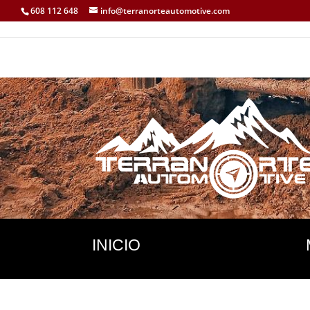
608 112 648
info@terranorteautomotive.com
INICIO