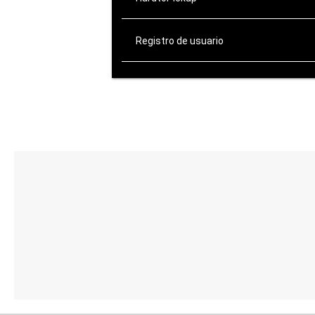
Registro de usuario
ATENCIÓN AL CLIENTE
de Lunes a Viernes:
10:00-14:00 / 16:00-20:00
Sábados: 10:00-14:00