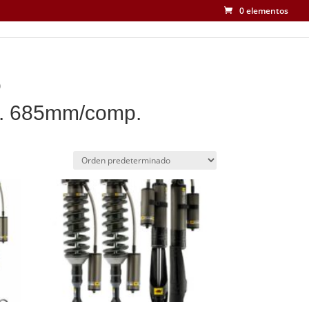
0 elementos
)
xt. 685mm/comp.