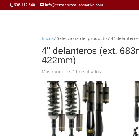
608 112 648
info@terranorteautomotive.com
Inicio
/ Selecciona del producto / 4" delante
4" delanteros (ext. 6
422mm)
Mostrando los 11 resultados