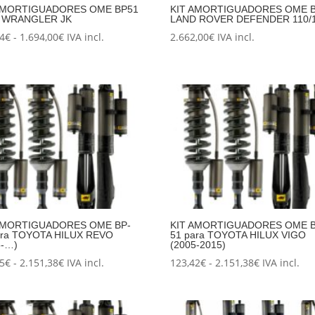
AMORTIGUADORES OME BP51
KIT AMORTIGUADORES OME 
 WRANGLER JK
LAND ROVER DEFENDER 110/
Rango
94
€
-
1.694,00
€
IVA incl.
2.662,00
€
IVA incl.
de
precios:
desde
137,94€
hasta
1.694,00€
AMORTIGUADORES OME BP-
KIT AMORTIGUADORES OME B
ara TOYOTA HILUX REVO
51 para TOYOTA HILUX VIGO
5-…)
(2005-2015)
Rango
Rango
05
€
-
2.151,38
€
IVA incl.
123,42
€
-
2.151,38
€
IVA incl.
de
de
precios:
precios:
desde
desde