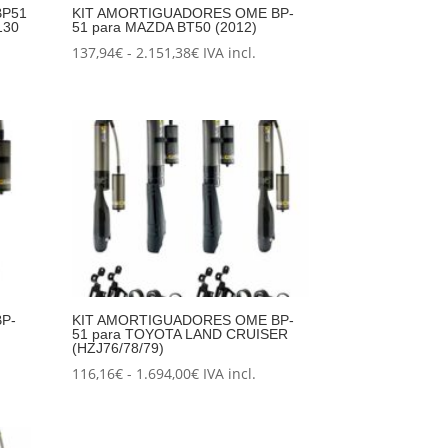
BP51
KIT AMORTIGUADORES OME BP-
130
51 para MAZDA BT50 (2012)
Rango
137,94
€
-
2.151,38
€
IVA incl.
de
precios:
desde
137,94€
hasta
2.151,38€
P-
KIT AMORTIGUADORES OME BP-
51 para TOYOTA LAND CRUISER
(HZJ76/78/79)
Rango
116,16
€
-
1.694,00
€
IVA incl.
de
precios:
desde