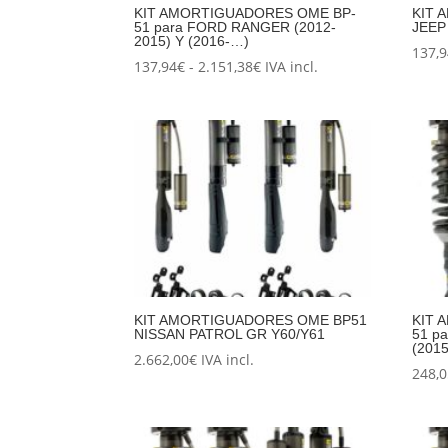
KIT AMORTIGUADORES OME BP-
KIT 
51 para FORD RANGER (2012-
JEEP
2015) Y (2016-…)
137,
Rango
137,94
€
-
2.151,38
€
IVA incl.
de
precios:
desde
137,94€
hasta
2.151,38€
KIT AMORTIGUADORES OME BP51
KIT 
NISSAN PATROL GR Y60/Y61
51 p
(201
2.662,00
€
IVA incl.
248,