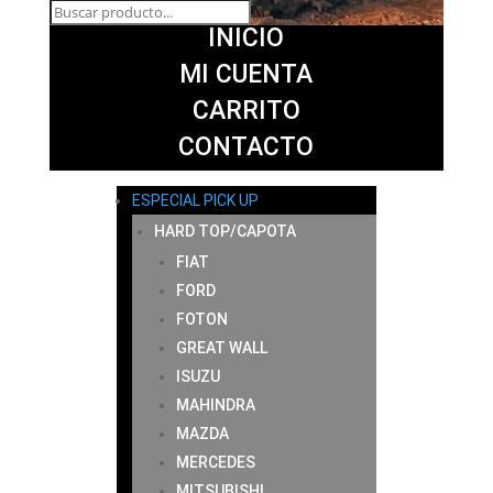
INICIO
MI CUENTA
CARRITO
CONTACTO
ESPECIAL PICK UP
HARD TOP/CAPOTA
FIAT
FORD
FOTON
GREAT WALL
ISUZU
MAHINDRA
MAZDA
MERCEDES
MITSUBISHI