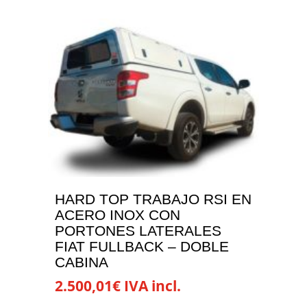
desde
producto
1.440,00€
tiene
hasta
múltiples
1.570,00€
variantes.
Las
opciones
se
pueden
elegir
en
la
HARD TOP TRABAJO RSI EN
página
ACERO INOX CON
de
PORTONES LATERALES
producto
FIAT FULLBACK – DOBLE
CABINA
2.500,01
€
IVA incl.