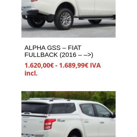
ALPHA GSS – FIAT
FULLBACK (2016 – –>)
Rango
1.620,00
€
-
1.689,99
€
IVA
de
incl.
precios:
Este
desde
producto
1.620,00€
tiene
hasta
múltiples
1.689,99€
variantes.
Las
opciones
se