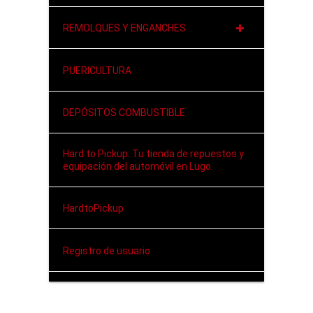
REMOLQUES Y ENGANCHES
PUERICULTURA
DEPÓSITOS COMBUSTIBLE
Hard to Pickup. Tu tienda de repuestos y
equipación del automóvil en Lugo.
HardtoPickup
Registro de usuario