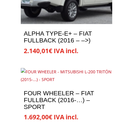
pueden
elegir
en
la
ALPHA TYPE-E+ – FIAT
página
FULLBACK (2016 – –>)
de
2.140,01
€
IVA incl.
producto
Este
producto
tiene
múltiples
variantes.
FOUR WHEELER – FIAT
Las
FULLBACK (2016-…) –
opciones
SPORT
se
1.692,00
€
IVA incl.
pueden
elegir