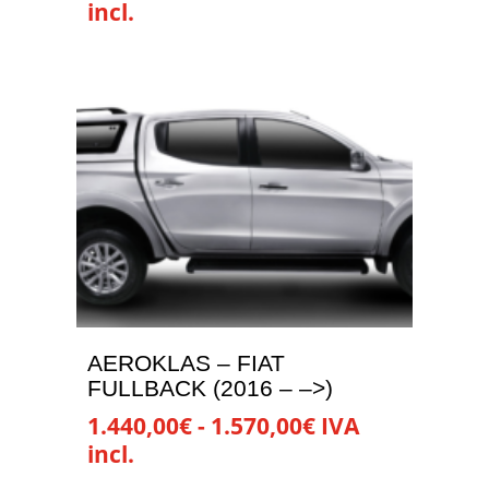
de
incl.
precios:
Este
desde
producto
1.420,00€
tiene
hasta
múltiples
1.800,00€
variantes.
Las
opciones
se
pueden
elegir
en
la
AEROKLAS – FIAT
página
FULLBACK (2016 – –>)
de
Rango
1.440,00
€
-
1.570,00
€
IVA
producto
de
incl.
precios:
Este