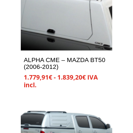
1.602,04€
variantes.
Las
opciones
se
pueden
elegir
en
la
ALPHA CME – MAZDA BT50
página
(2006-2012)
de
Rango
1.779,91
€
-
1.839,20
€
IVA
producto
de
incl.
precios:
Este
desde
producto
1.779,91€
tiene
hasta
múltiples
1.839,20€
variantes.
Las