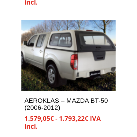
de
incl.
precios:
Este
desde
producto
1.235,01€
tiene
hasta
múltiples
1.695,03€
variantes.
Las
opciones
se
pueden
elegir
en
la
AEROKLAS – MAZDA BT-50
página
(2006-2012)
de
Rango
1.579,05
€
-
1.793,22
€
IVA
producto
de
incl.
precios:
Este