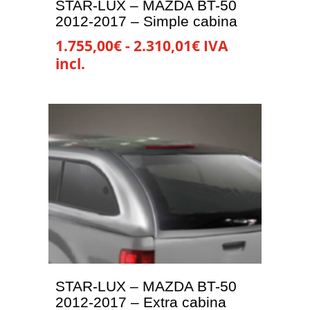
STAR-LUX – MAZDA BT-50
página
2012-2017 – Simple cabina
de
Rango
1.755,00
€
-
2.310,01
€
IVA
producto
de
incl.
precios:
Este
desde
producto
1.755,00€
tiene
hasta
múltiples
2.310,01€
variantes.
Las
opciones
se
pueden
elegir
en
la
STAR-LUX – MAZDA BT-50
página
2012-2017 – Extra cabina