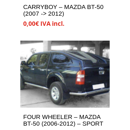
la
CARRYBOY – MAZDA BT-50
página
(2007 -> 2012)
de
0,00
€
IVA incl.
producto
Este
producto
tiene
múltiples
variantes.
Las
opciones
se
pueden
elegir
en
la
FOUR WHEELER – MAZDA
página
BT-50 (2006-2012) – SPORT
de