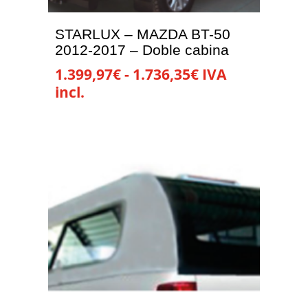
STARLUX – MAZDA BT-50
2012-2017 – Doble cabina
Rango
1.399,97
€
-
1.736,35
€
IVA
de
incl.
precios:
Este
desde
producto
1.399,97€
tiene
hasta
múltiples
1.736,35€
variantes.
Las
opciones
se
pueden
elegir
en
la