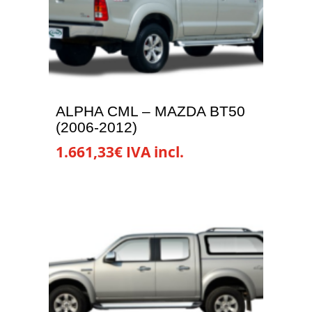
opciones
se
pueden
elegir
en
la
ALPHA CML – MAZDA BT50
página
(2006-2012)
de
1.661,33
€
IVA incl.
producto