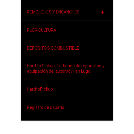
REMOLQUES Y ENGANCHES
PUERICULTURA
DEPÓSITOS COMBUSTIBLE
Hard to Pickup. Tu tienda de repuestos y
equipación del automóvil en Lugo.
HardtoPickup
Registro de usuario