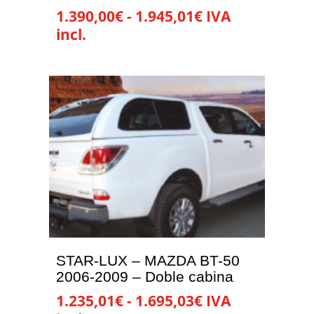
de
Rango
1.390,00
€
-
1.945,01
€
IVA
producto
de
incl.
precios:
Este
desde
producto
1.390,00€
tiene
hasta
múltiples
1.945,01€
variantes.
Las
opciones
se
pueden
elegir
en
la
STAR-LUX – MAZDA BT-50
página
2006-2009 – Doble cabina
de
Rango
1.235,01
€
-
1.695,03
€
IVA
producto