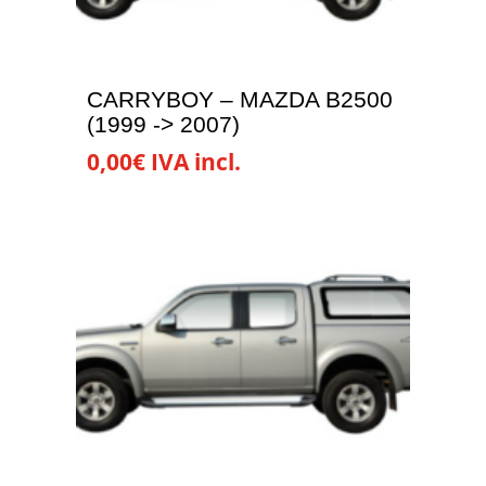
CARRYBOY – MAZDA B2500
(1999 -> 2007)
0,00
€
IVA incl.
Este
producto
tiene
múltiples
variantes.
Las
opciones
se
pueden
elegir
en