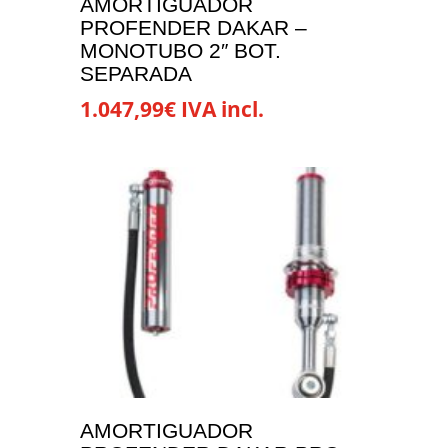
AMORTIGUADOR
página
PROFENDER DAKAR –
de
MONOTUBO 2″ BOT.
producto
SEPARADA
1.047,99
€
IVA incl.
Este
producto
tiene
múltiples
variantes.
Las
opciones
se
pueden
elegir
en
la
AMORTIGUADOR
página