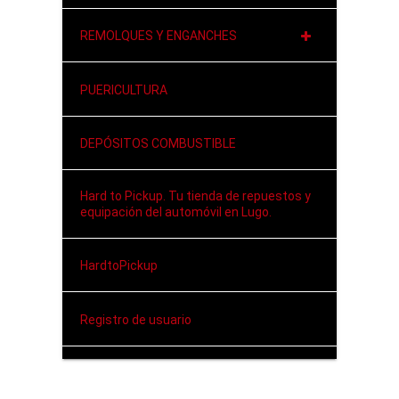
REMOLQUES Y ENGANCHES
PUERICULTURA
DEPÓSITOS COMBUSTIBLE
Hard to Pickup. Tu tienda de repuestos y
equipación del automóvil en Lugo.
HardtoPickup
Registro de usuario