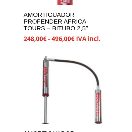
AMORTIGUADOR
PROFENDER AFRICA
TOURS – BITUBO 2,5″
Rango
248,00
€
-
496,00
€
IVA incl.
de
Este
precios:
producto
desde
tiene
248,00€
múltiples
hasta
variantes.
496,00€
Las
opciones
se
pueden
elegir
en
la