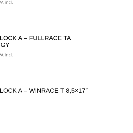
ango
VA incl.
e
ecios:
esde
29,01€
LOCK A – FULLRACE TA
asta
GGY
94,00€
ango
VA incl.
e
ecios:
esde
34,00€
LOCK A – WINRACE T 8,5×17″
asta
99,00€