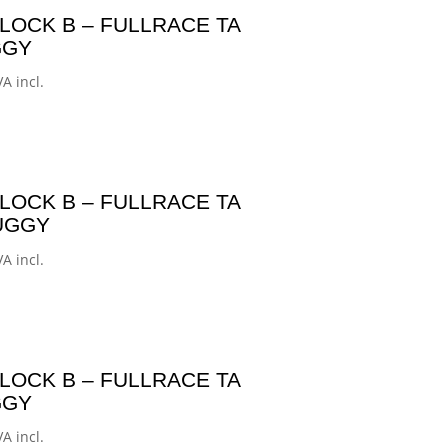
23,00€
LOCK B – FULLRACE TA
asta
GGY
88,00€
ango
VA incl.
e
ecios:
esde
87,00€
LOCK B – FULLRACE TA
asta
BUGGY
52,00€
ango
VA incl.
e
ecios:
esde
88,00€
LOCK B – FULLRACE TA
asta
GGY
52,99€
ango
VA incl.