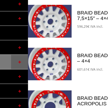
BRAID BEAD
7,5×15″ – 4×
596,29
€
IVA incl.
Este
producto
tiene
múltiples
BRAID BEAD
variantes.
– 4×4
Las
601,61
€
IVA incl.
opciones
Este
se
producto
pueden
tiene
elegir
múltiples
en
BRAID BEAD
variantes.
la
ACROPOLIS 
Las
página