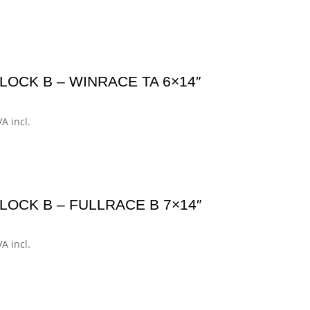
LOCK B – WINRACE TA 6×14″
ango
VA incl.
e
ecios:
esde
77,01€
LOCK B – FULLRACE B 7×14″
asta
41,99€
ango
VA incl.
e
ecios:
esde