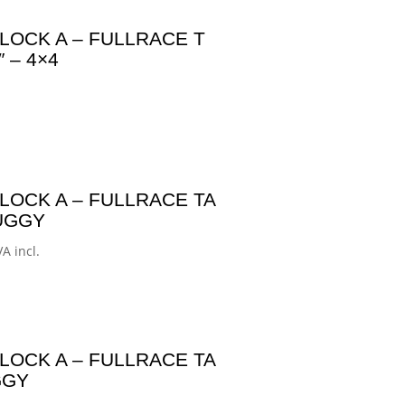
LOCK A – FULLRACE T
 – 4×4
LOCK A – FULLRACE TA
BUGGY
ango
VA incl.
e
ecios:
esde
30,00€
LOCK A – FULLRACE TA
asta
GGY
95,01€