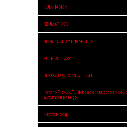
ILUMINACIÓN
NEUMÁTICOS
REMOLQUES Y ENGANCHES
PUERICULTURA
DEPÓSITOS COMBUSTIBLE
Hard to Pickup. Tu tienda de repuestos y equi
automóvil en Lugo.
HardtoPickup