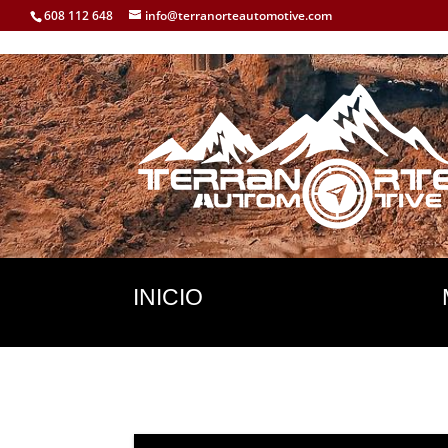
608 112 648
info@terranorteautomotive.com
INICIO