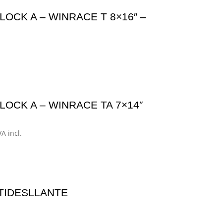
LOCK A – WINRACE T 8×16″ –
LOCK A – WINRACE TA 7×14″
ango
VA incl.
e
ecios:
esde
02,00€
TIDESLLANTE
asta
67,01€