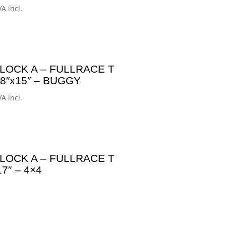
ango
VA incl.
e
ecios:
esde
35,00€
LOCK A – FULLRACE T
asta
8″x15″ – BUGGY
00,00€
ango
VA incl.
e
ecios:
esde
40,00€
LOCK A – FULLRACE T
asta
7″ – 4×4
05,00€