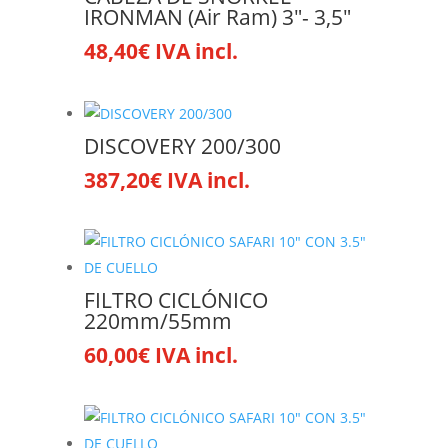
Las
la
IRONMAN (Air Ram) 3″- 3,5″
opciones
página
48,40
€
IVA incl.
Este
se
de
producto
pueden
producto
tiene
elegir
múltiples
en
DISCOVERY 200/300
variantes.
la
387,20
€
IVA incl.
Las
página
opciones
de
se
producto
pueden
elegir
FILTRO CICLÓNICO
en
220mm/55mm
la
60,00
€
IVA incl.
página
de
producto