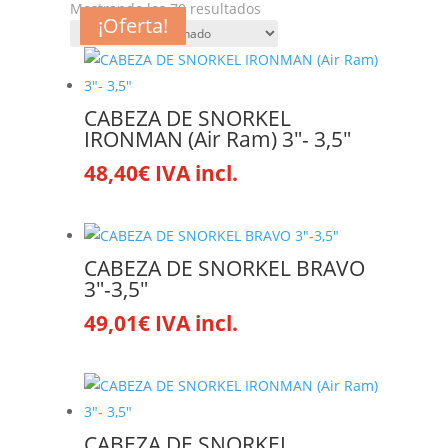
Mostrando los 70 resultados
¡Oferta!
¡Oferta!
¡Oferta!
¡Oferta!
¡Oferta!
¡Oferta!
¡Oferta!
¡Oferta!
¡Oferta!
¡Oferta!
¡Oferta!
¡Oferta!
¡Oferta!
CABEZA DE SNORKEL
IRONMAN (Air Ram) 3″- 3,5″
48,40
€
IVA incl.
Este
producto
tiene
múltiples
CABEZA DE SNORKEL BRAVO
variantes.
3″-3,5″
Las
49,01
€
IVA incl.
Este
opciones
producto
se
tiene
pueden
múltiples
elegir
variantes.
en
CABEZA DE SNORKEL