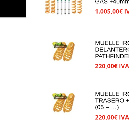
GAS +40mm 
1.005,00
€
I
MUELLE I
DELANTERO
PATHFINDER
220,00
€
IVA
MUELLE I
TRASERO +
(05 – …)
220,00
€
IVA