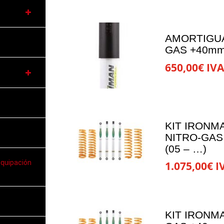
producto
se
pueden
elegir
AMORTIGU
en
GAS +40mm 
la
650,00
€
IVA
página
de
producto
KIT IRONM
NITRO-GAS
(05 – …)
equipación
1.075,00
€
I
KIT IRONM