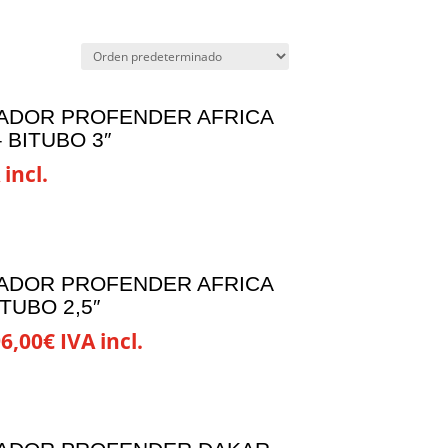
ADOR PROFENDER AFRICA
 BITUBO 3″
 incl.
ADOR PROFENDER AFRICA
TUBO 2,5″
Rango
6,00
€
IVA incl.
de
precios:
desde
248,00€