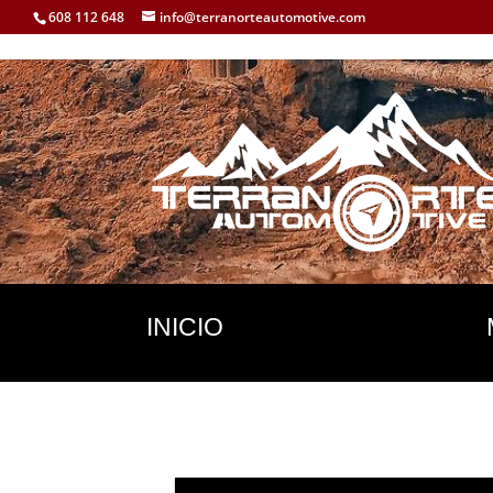
608 112 648
info@terranorteautomotive.com
INICIO