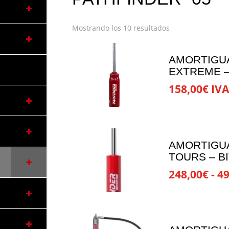
Mostrando los 10 resultados
AMORTIGU
EXTREME –
158,00
€
IVA
Este
producto
tiene
múltiples
AMORTIGU
variantes.
TOURS – BI
Las
248,00
€
-
49
opciones
Este
se
producto
pueden
tiene
elegir
múltiples