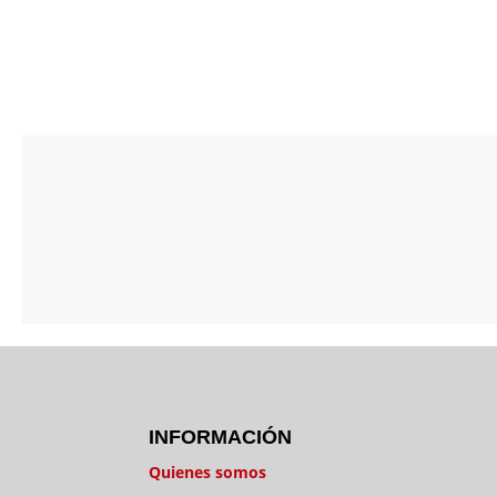
ATENCIÓN AL CLIENTE
de lunes a viernes:
10:00-14:00 / 16:00-20:00
sábados: 10:00-14:00
INFORMACIÓN
Quienes somos