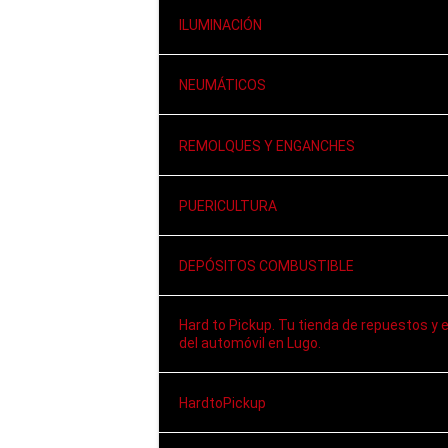
ILUMINACIÓN
NEUMÁTICOS
REMOLQUES Y ENGANCHES
PUERICULTURA
DEPÓSITOS COMBUSTIBLE
Hard to Pickup. Tu tienda de repuestos y 
del automóvil en Lugo.
HardtoPickup