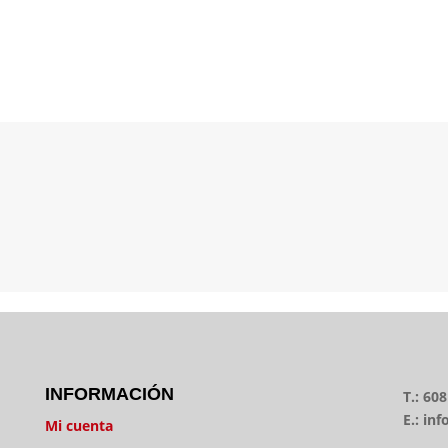
ATENCIÓN 24/7
Llámanos en horario comercial, o contacta
con nosotros via email.
INFORMACIÓN
T.: 60
E.: i
Mi cuenta