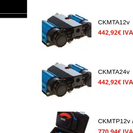
CKMTA12v
442,92
€
IVA
CKMTA24v
442,92
€
IVA
CKMTP12v 
770,94
€
IVA