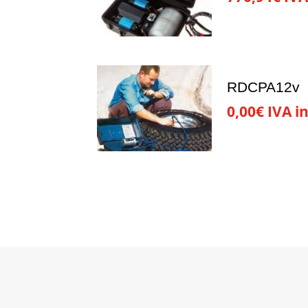
RDCPA12v
0,00
€
IVA in
ATENCIÓN 24/7
Llámanos en horario comercial, o contacta