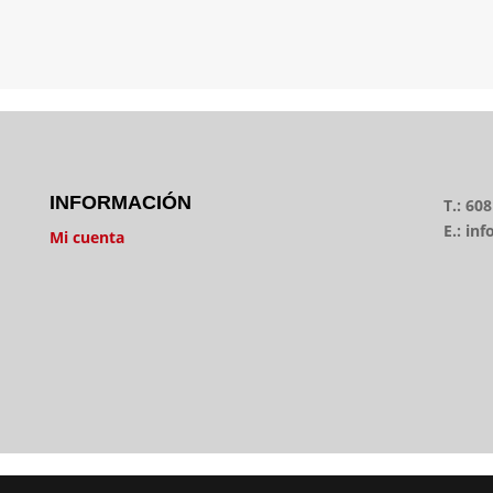
con nosotros via email.
INFORMACIÓN
T.: 60
E.: i
Mi cuenta