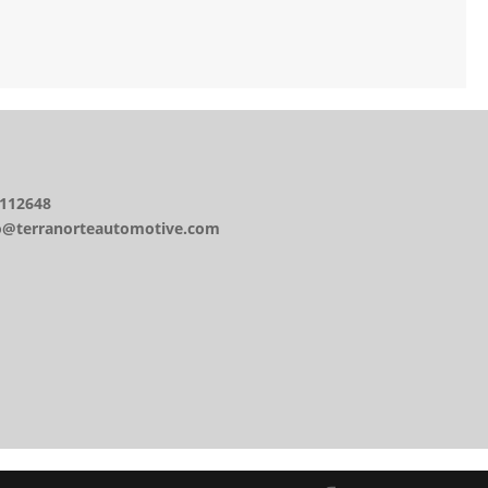
bancaria
8112648
nfo@terranorteautomotive.com