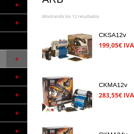
Mostrando los 12 resultados
CKSA12v
199,05
€
IVA
CKMA12v
283,55
€
IVA