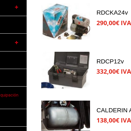
RDCKA24v
290,00
€
IVA
RDCP12v
332,00
€
IVA
equipación
CALDERIN 
138,00
€
IVA