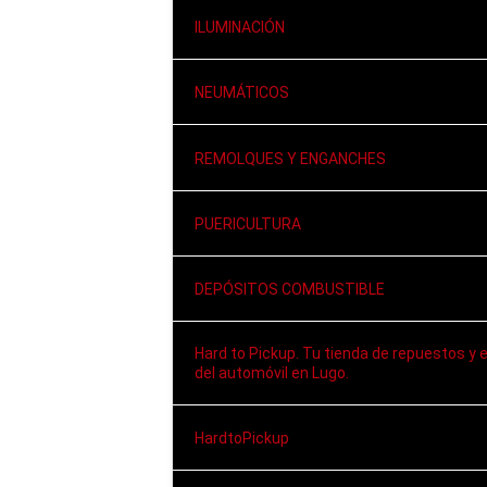
ILUMINACIÓN
NEUMÁTICOS
REMOLQUES Y ENGANCHES
PUERICULTURA
DEPÓSITOS COMBUSTIBLE
Hard to Pickup. Tu tienda de repuestos y 
del automóvil en Lugo.
HardtoPickup