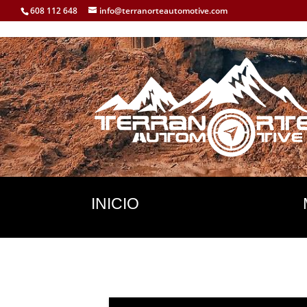
608 112 648
info@terranorteautomotive.com
INICIO