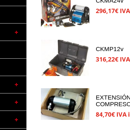
CKMA24v
296,17
€
IVA
CKMP12v
316,22
€
IVA
EXTENSIÓN
COMPRESO
84,70
€
IVA i