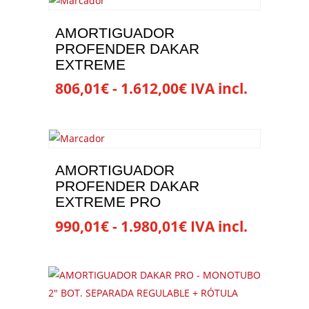
tiene
página
múltiples
de
AMORTIGUADOR
variantes.
PROFENDER DAKAR
producto
Las
EXTREME
opciones
Rango
806,01
€
-
1.612,00
€
IVA incl.
se
de
Este
pueden
precios:
producto
elegir
desde
tiene
en
806,01€
múltiples
la
AMORTIGUADOR
hasta
variantes.
página
PROFENDER DAKAR
1.612,00€
Las
EXTREME PRO
de
opciones
producto
Rango
990,01
€
-
1.980,01
€
IVA incl.
se
de
Este
pueden
precios:
producto
elegir
desde
tiene
en
990,01€
múltiples
la