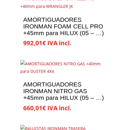
la
página
de
AMORTIGUADORES
IRONMAN FOAM CELL PRO
producto
+45mm para HILUX (05 – …)
992,01
€
IVA incl.
AMORTIGUADORES
IRONMAN NITRO GAS
+45mm para HILUX (05 – …)
660,01
€
IVA incl.