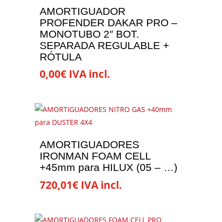
hasta
variantes.
página
AMORTIGUADOR
1.980,01€
Las
de
PROFENDER DAKAR PRO –
opciones
MONOTUBO 2″ BOT.
producto
se
SEPARADA REGULABLE +
RÓTULA
pueden
elegir
0,00
€
IVA incl.
en
Este
la
producto
página
tiene
de
múltiples
producto
variantes.
AMORTIGUADORES
Las
IRONMAN FOAM CELL
opciones
+45mm para HILUX (05 – …)
se
720,01
€
IVA incl.
pueden
elegir
en