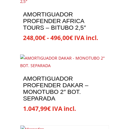
AMORTIGUADOR
PROFENDER AFRICA
TOURS – BITUBO 2,5″
Rango
248,00
€
-
496,00
€
IVA incl.
de
Este
precios:
producto
desde
tiene
248,00€
múltiples
hasta
variantes.
AMORTIGUADOR
496,00€
Las
PROFENDER DAKAR –
opciones
MONOTUBO 2″ BOT.
se
SEPARADA
pueden
1.047,99
€
IVA incl.
elegir
Este
en
producto
la