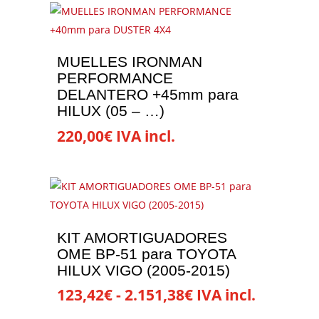
MUELLES IRONMAN
PERFORMANCE
DELANTERO +45mm para
HILUX (05 – …)
220,00
€
IVA incl.
KIT AMORTIGUADORES
OME BP-51 para TOYOTA
HILUX VIGO (2005-2015)
Rango
123,42
€
-
2.151,38
€
IVA incl.
de
Este