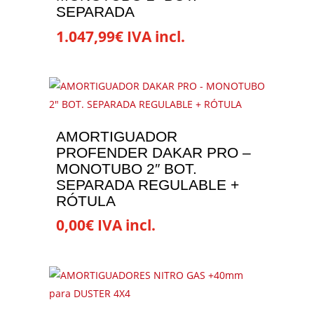
se
SEPARADA
pueden
1.047,99
€
IVA incl.
elegir
Este
en
producto
la
tiene
página
múltiples
de
variantes.
AMORTIGUADOR
producto
Las
PROFENDER DAKAR PRO –
opciones
MONOTUBO 2″ BOT.
se
SEPARADA REGULABLE +
RÓTULA
pueden
elegir
0,00
€
IVA incl.
en
Este
la
producto
página
tiene
de
múltiples
producto