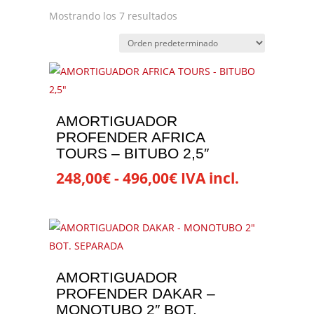
Mostrando los 7 resultados
AMORTIGUADOR
PROFENDER AFRICA
TOURS – BITUBO 2,5″
Rango
248,00
€
-
496,00
€
IVA incl.
de
Este
precios:
producto
desde
tiene
248,00€
múltiples
hasta
variantes.
AMORTIGUADOR
496,00€
Las
PROFENDER DAKAR –
opciones
MONOTUBO 2″ BOT.