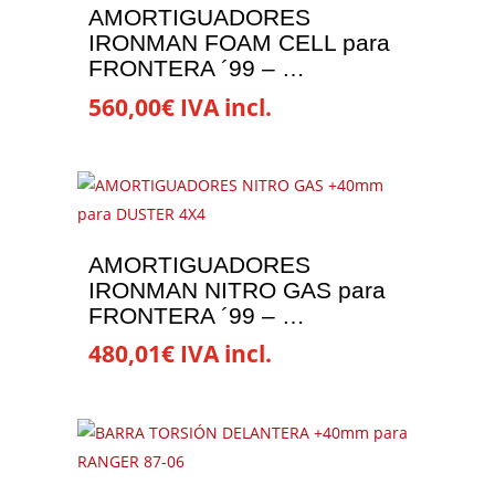
variantes.
AMORTIGUADORES
Las
IRONMAN FOAM CELL para
opciones
FRONTERA ´99 – …
se
560,00
€
IVA incl.
pueden
elegir
en
la
página
de
AMORTIGUADORES
IRONMAN NITRO GAS para
producto
FRONTERA ´99 – …
480,01
€
IVA incl.