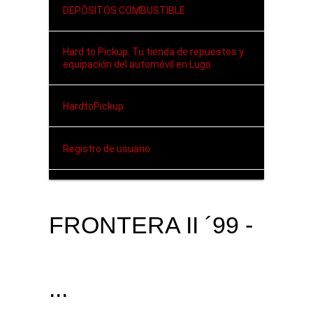
DEPÓSITOS COMBUSTIBLE
Hard to Pickup. Tu tienda de repuestos y
equipación del automóvil en Lugo.
HardtoPickup
Registro de usuario
FRONTERA II ´99 -
...