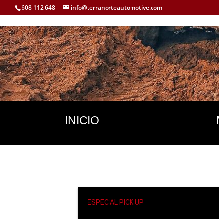
608 112 648
info@terranorteautomotive.com
INICIO
ESPECIAL PICK UP