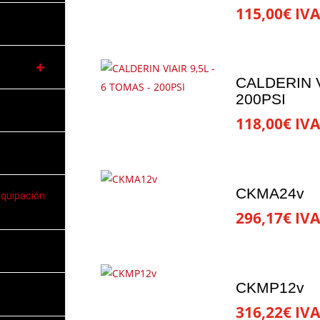
115,00
€
IVA
CALDERIN V
200PSI
118,00
€
IVA
CKMA24v
equipación
296,17
€
IVA
CKMP12v
316,22
€
IVA