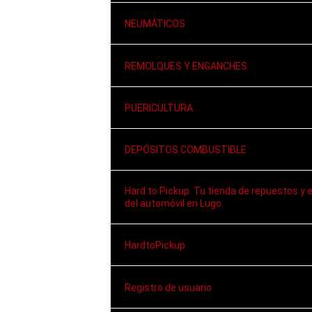
NEUMÁTICOS
REMOLQUES Y ENGANCHES
PUERICULTURA
DEPÓSITOS COMBUSTIBLE
Hard to Pickup. Tu tienda de repuestos y 
del automóvil en Lugo.
HardtoPickup
Registro de usuario