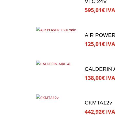
VTC 24V
595,01
€
IVA
AIR POWER
125,01
€
IVA
CALDERIN 
138,00
€
IVA
CKMTA12v
442,92
€
IVA