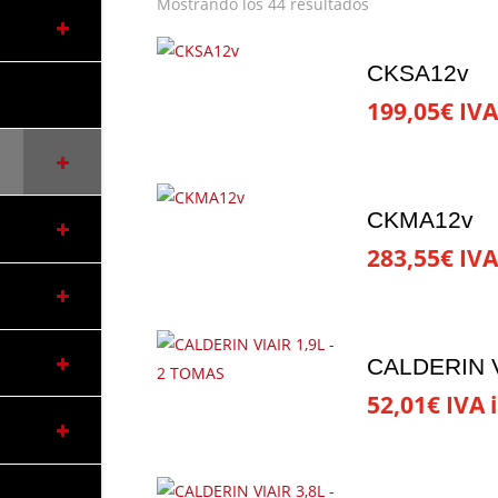
Mostrando los 44 resultados
CKSA12v
199,05
€
IVA
CKMA12v
283,55
€
IVA
CALDERIN V
52,01
€
IVA i