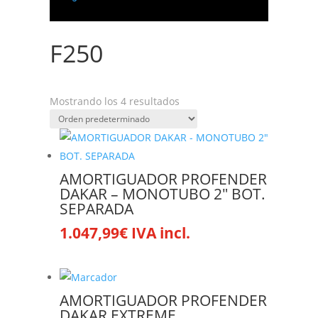
F250
Mostrando los 4 resultados
AMORTIGUADOR PROFENDER
DAKAR – MONOTUBO 2″ BOT.
SEPARADA
1.047,99
€
IVA incl.
Este
producto
tiene
múltiples
AMORTIGUADOR PROFENDER
variantes.
DAKAR EXTREME