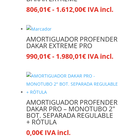
Las
Rango
806,01
€
-
1.612,00
€
IVA incl.
Este
opciones
de
producto
se
precios:
tiene
pueden
desde
múltiples
elegir
AMORTIGUADOR PROFENDER
806,01€
variantes.
en
DAKAR EXTREME PRO
hasta
Las
la
Rango
990,01
€
-
1.980,01
€
IVA incl.
Este
1.612,00€
opciones
página
de
producto
se
de
precios:
tiene
pueden
producto
desde
múltiples
elegir
990,01€
variantes.
en
hasta
Las
la
AMORTIGUADOR PROFENDER
1.980,01€
opciones
página
DAKAR PRO – MONOTUBO 2″
se
BOT. SEPARADA REGULABLE
de
+ RÓTULA
pueden
producto
elegir
0,00
€
IVA incl.
Este
en