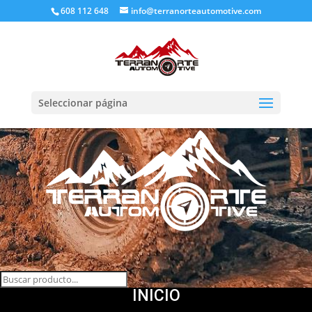
608 112 648
info@terranorteautomotive.com
Seleccionar página
INICIO