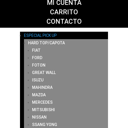
MI CUENTA
CARRITO
CONTACTO
ESPECIAL PICK UP
HARD TOP/CAPOTA
FIAT
FORD
FOTON
GREAT WALL
ISUZU
MAHINDRA
MAZDA
MERCEDES
MITSUBISHI
NISSAN
SSANG YONG