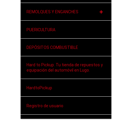
REMOLQUES Y ENGANCHES
PUERICULTURA
DEPÓSITOS COMBUSTIBLE
Hard to Pickup. Tu tienda de repuestos y
equipación del automóvil en Lugo.
HardtoPickup
Registro de usuario