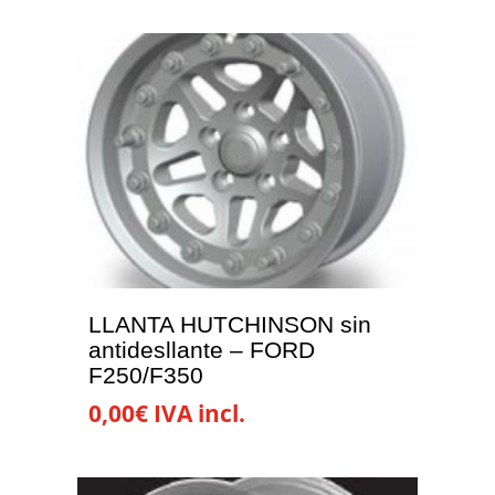
LLANTA HUTCHINSON sin
antidesllante – FORD
F250/F350
0,00
€
IVA incl.