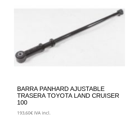
múltiples
193,60€
variantes.
hasta
Las
223,85€
opciones
se
pueden
elegir
en
la
página
BARRA PANHARD AJUSTABLE
de
TRASERA TOYOTA LAND CRUISER
producto
100
193,60
€
IVA incl.