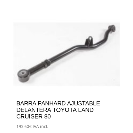
Este
de
producto
precios:
tiene
desde
múltiples
193,60€
variantes.
hasta
Las
223,85€
opciones
se
pueden
elegir
en
la
página
BARRA PANHARD AJUSTABLE
de
DELANTERA TOYOTA LAND
producto
CRUISER 80
193,60
€
IVA incl.