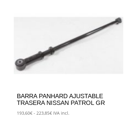
BARRA PANHARD AJUSTABLE
TRASERA NISSAN PATROL GR
Rango
193,60
€
-
223,85
€
IVA incl.
Este
de
producto
precios:
tiene
desde