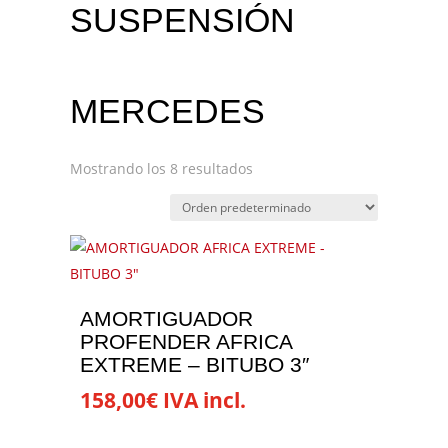
SUSPENSIÓN
MERCEDES
Mostrando los 8 resultados
AMORTIGUADOR
PROFENDER AFRICA
EXTREME – BITUBO 3″
158,00
€
IVA incl.
Este