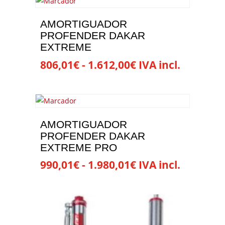
tiene
múltiples
AMORTIGUADOR
variantes.
PROFENDER DAKAR
Las
EXTREME
opciones
Rango
806,01
€
-
1.612,00
€
IVA incl.
se
de
Este
pueden
precios:
producto
elegir
desde
tiene
en
806,01€
múltiples
la
AMORTIGUADOR
hasta
variantes.
página
PROFENDER DAKAR
1.612,00€
Las
EXTREME PRO
de
opciones
producto
Rango
990,01
€
-
1.980,01
€
IVA incl.
se
de
Este
pueden
precios:
producto
elegir
desde
tiene
en
990,01€
múltiples
la