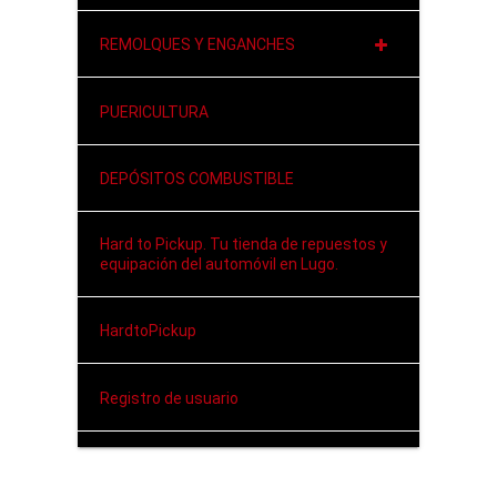
REMOLQUES Y ENGANCHES
PUERICULTURA
DEPÓSITOS COMBUSTIBLE
Hard to Pickup. Tu tienda de repuestos y
equipación del automóvil en Lugo.
HardtoPickup
Registro de usuario