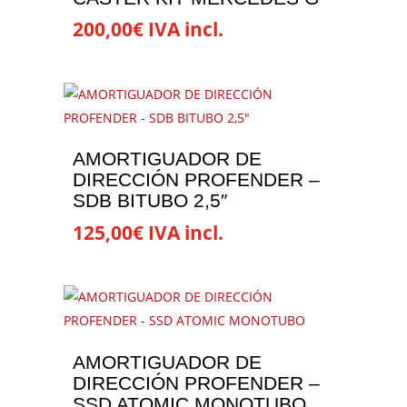
variantes.
200,00
€
IVA incl.
Las
opciones
se
pueden
elegir
en
AMORTIGUADOR DE
la
DIRECCIÓN PROFENDER –
página
SDB BITUBO 2,5″
de
125,00
€
IVA incl.
producto
AMORTIGUADOR DE
DIRECCIÓN PROFENDER –
SSD ATOMIC MONOTUBO