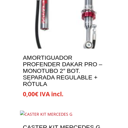
hasta
variantes.
página
1.980,01€
Las
de
opciones
producto
se
pueden
elegir
en
la
AMORTIGUADOR
página
PROFENDER DAKAR PRO –
de
MONOTUBO 2″ BOT.
producto
SEPARADA REGULABLE +
RÓTULA
0,00
€
IVA incl.
Este
producto
tiene
múltiples
CASTER KIT MERCEDES G