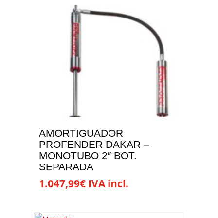
producto
tiene
múltiples
variantes.
Las
opciones
se
pueden
elegir
en
la
AMORTIGUADOR
página
PROFENDER DAKAR –
de
MONOTUBO 2″ BOT.
producto
SEPARADA
1.047,99
€
IVA incl.
Este
producto