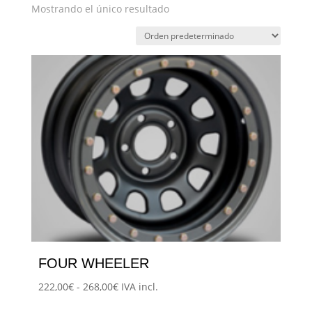
Mostrando el único resultado
FOUR WHEELER
Rango
222,00
€
-
268,00
€
IVA incl.
Este
de