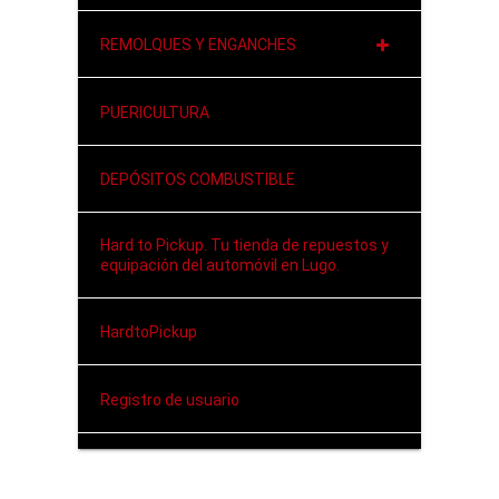
REMOLQUES Y ENGANCHES
PUERICULTURA
DEPÓSITOS COMBUSTIBLE
Hard to Pickup. Tu tienda de repuestos y
equipación del automóvil en Lugo.
HardtoPickup
Registro de usuario