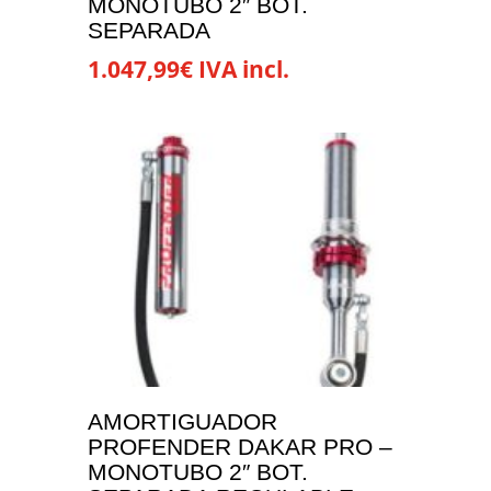
MONOTUBO 2″ BOT.
SEPARADA
1.047,99
€
IVA incl.
Este
producto
tiene
múltiples
variantes.
Las
opciones
se
pueden
elegir
en
la
AMORTIGUADOR
página
PROFENDER DAKAR PRO –
de
MONOTUBO 2″ BOT.