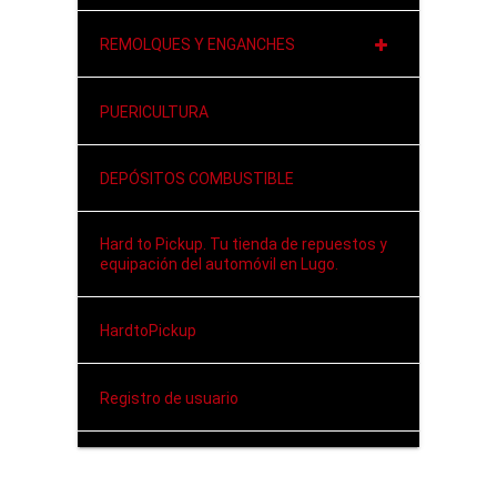
REMOLQUES Y ENGANCHES
PUERICULTURA
DEPÓSITOS COMBUSTIBLE
Hard to Pickup. Tu tienda de repuestos y
equipación del automóvil en Lugo.
HardtoPickup
Registro de usuario