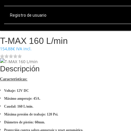
Registro de usuario
T-MAX 160 L/min
154,88
€
IVA incl.
Descripción
Características:
Voltaje: 12V DC
Máximo amperaje: 45A.
Caudal: 160 L/min.
Máxima presión de trabajo: 120 Psi.
Diámetro de pistón: 60mm.
Protección contra sobre-amperaje y reset automático.