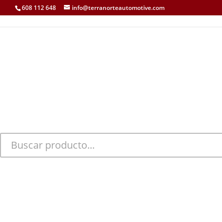
608 112 648
info@terranorteautomotive.com
INICIO
MI CUENTA
CARRITO
CONTACTO