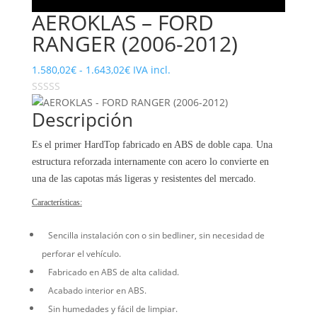
AEROKLAS – FORD
RANGER (2006-2012)
Rango
1.580,02
€
-
1.643,02
€
IVA incl.
de
precios:
Descripción
desde
1.580,02€
Es el primer HardTop fabricado en ABS de doble capa. Una
hasta
estructura reforzada internamente con acero lo convierte en
1.643,02€
una de las capotas más ligeras y resistentes del mercado.
Características:
Sencilla instalación con o sin bedliner, sin necesidad de
perforar el vehículo.
Fabricado en ABS de alta calidad.
Acabado interior en ABS.
Sin humedades y fácil de limpiar.