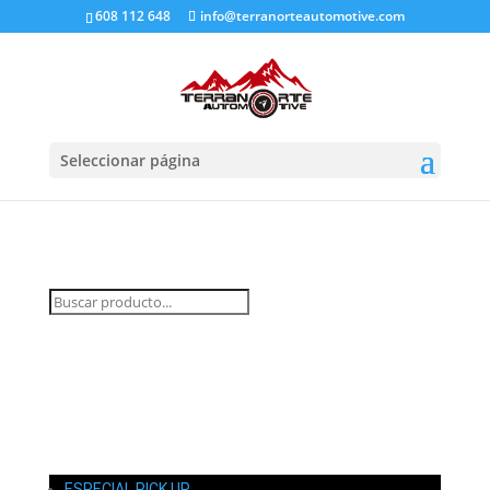
608 112 648
info@terranorteautomotive.com
Seleccionar página
INICIO
MI CUENTA
CARRITO
CONTACTO
ESPECIAL PICK UP