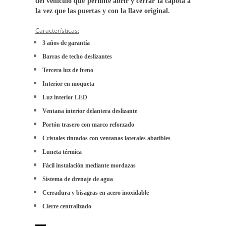
del vehículo que permite abrir y cerrar la capota a
la vez que las puertas y con la llave original.
Características:
3 años de garantía
Barras de techo deslizantes
Tercera luz de freno
Interior en moqueta
Luz interior LED
Ventana interior delantera deslizante
Portón trasero con marco reforzado
Cristales tintados con ventanas laterales abatibles
Luneta térmica
Fácil instalación mediante mordazas
Sistema de drenaje de agua
Cerradura y bisagras en acero inoxidable
Cierre centralizado