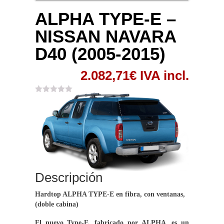
ALPHA TYPE-E –
NISSAN NAVARA
D40 (2005-2015)
2.082,71
€
IVA incl.
Descripción
Hardtop ALPHA TYPE-E en fibra, con ventanas,
(doble cabina)
El nuevo Type-E, fabricado por ALPHA, es un