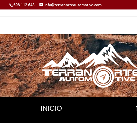
608 112 648
info@terranorteautomotive.com
INICIO