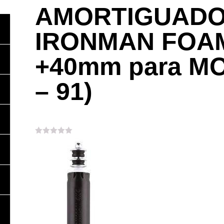
AMORTIGUAD
IRONMAN FOA
+40mm para M
– 91)