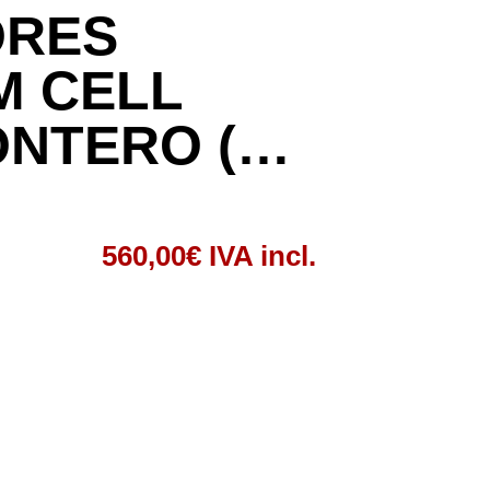
ORES
M CELL
ONTERO (…
560,00
€
IVA incl.