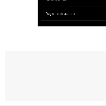
Registro de usuario
ATENCIÓN AL CLIENTE
de Lunes a Viernes:
10:00-14:00 / 16:00-20:00
Sábados: 10:00-14:00