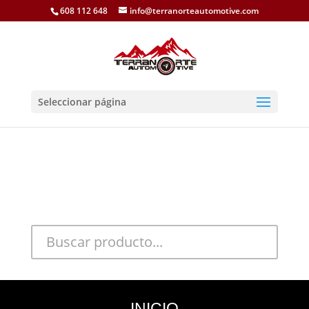
608 112 648
info@terranorteautomotive.com
Seleccionar página
INICIO