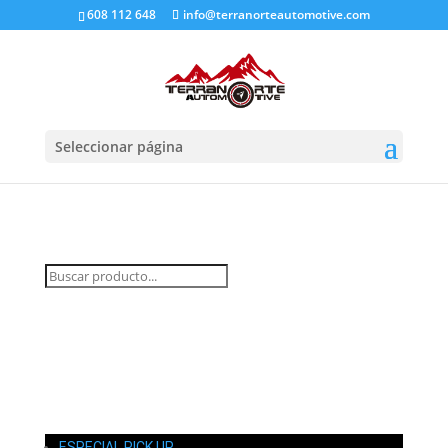
608 112 648
info@terranorteautomotive.com
Seleccionar página
INICIO
MI CUENTA
CARRITO
CONTACTO
ESPECIAL PICK UP