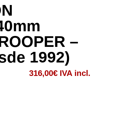
ÓN
 40mm
TROOPER –
de 1992)
316,00
€
IVA incl.