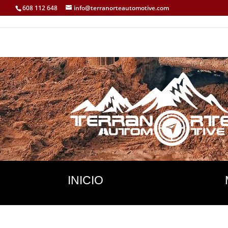
608 112 648
info@terranorteautomotive.com
INICIO