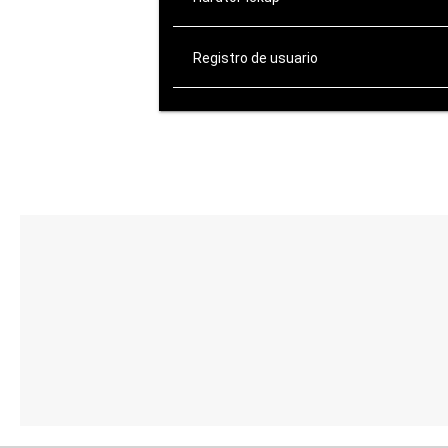
Registro de usuario
ATENCIÓN AL CLIENTE
de Lunes a Viernes:
10:00-14:00 / 16:00-20:00
Sábados: 10:00-14:00