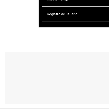
Registro de usuario
ATENCIÓN AL CLIENTE
de Lunes a Viernes:
10:00-14:00 / 16:00-20:00
Sábados: 10:00-14:00