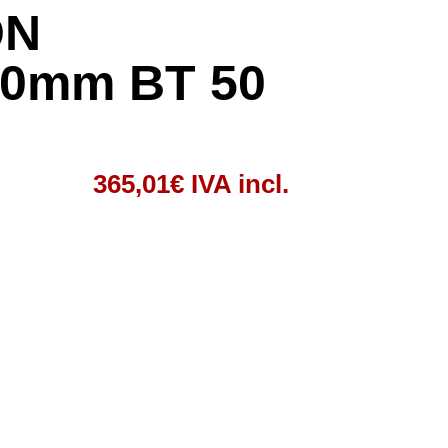
ÓN
0mm BT 50
365,01
€
IVA incl.