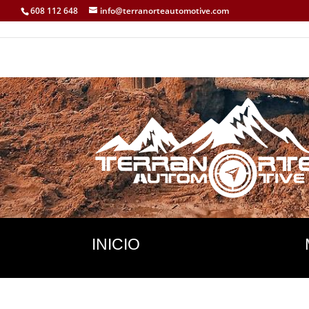
608 112 648
info@terranorteautomotive.com
INICIO